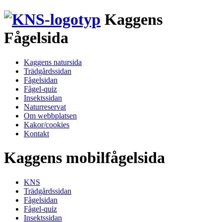
Kaggens
Fågelsida
Kaggens natursida
Trädgårdssidan
Fågelsidan
Fågel-quiz
Insektssidan
Naturreservat
Om webbplatsen
Kakor/cookies
Kontakt
Kaggens mobilfågelsida
KNS
Trädgårdssidan
Fågelsidan
Fågel-quiz
Insektssidan