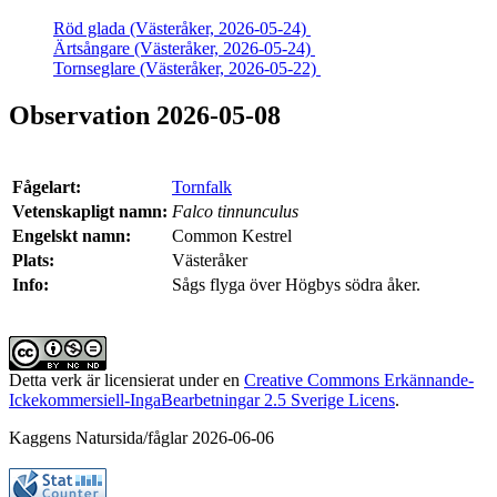
Röd glada (Västeråker, 2026-05-24)
Ärtsångare (Västeråker, 2026-05-24)
Tornseglare (Västeråker, 2026-05-22)
Observation 2026-05-08
Fågelart:
Tornfalk
Vetenskapligt namn:
Falco tinnunculus
Engelskt namn:
Common Kestrel
Plats:
Västeråker
Info:
Sågs flyga över Högbys södra åker.
Detta verk är licensierat under en
Creative Commons Erkännande-
Ickekommersiell-IngaBearbetningar 2.5 Sverige Licens
.
Kaggens Natursida/fåglar 2026-06-06