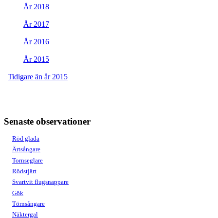
År 2018
År 2017
År 2016
År 2015
Tidigare än år 2015
Senaste observationer
Röd glada
Ärtsångare
Tornseglare
Rödstjärt
Svartvit flugsnappare
Gök
Törnsångare
Näktergal