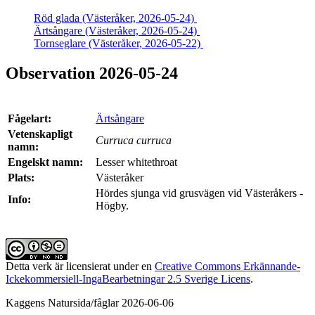
Röd glada (Västeråker, 2026-05-24)
Ärtsångare (Västeråker, 2026-05-24)
Tornseglare (Västeråker, 2026-05-22)
Observation 2026-05-24
Fågelart:
Ärtsångare
Vetenskapligt
Curruca curruca
namn:
Engelskt namn:
Lesser whitethroat
Plats:
Västeråker
Hördes sjunga vid grusvägen vid Västeråkers -
Info:
Högby.
Detta verk är licensierat under en
Creative Commons Erkännande-
Ickekommersiell-IngaBearbetningar 2.5 Sverige Licens
.
Kaggens Natursida/fåglar 2026-06-06