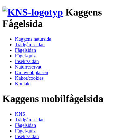
Kaggens
Fågelsida
Kaggens natursida
Trädgårdssidan
Fågelsidan
Fågel-quiz
Insektssidan
Naturreservat
Om webbplatsen
Kakor/cookies
Kontakt
Kaggens mobilfågelsida
KNS
Trädgårdssidan
Fågelsidan
Fågel-quiz
Insektssidan