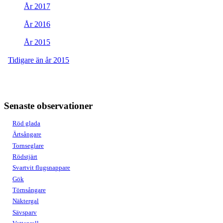
År 2017
År 2016
År 2015
Tidigare än år 2015
Senaste observationer
Röd glada
Ärtsångare
Tornseglare
Rödstjärt
Svartvit flugsnappare
Gök
Törnsångare
Näktergal
Sävsparv