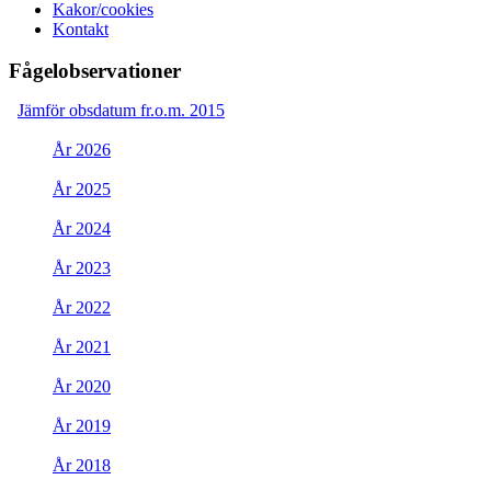
Kakor/cookies
Kontakt
Fågelobservationer
Jämför obsdatum fr.o.m. 2015
År 2026
År 2025
År 2024
År 2023
År 2022
År 2021
År 2020
År 2019
År 2018