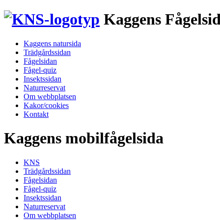
Kaggens Fågelsi
Kaggens natursida
Trädgårdssidan
Fågelsidan
Fågel-quiz
Insektssidan
Naturreservat
Om webbplatsen
Kakor/cookies
Kontakt
Kaggens mobilfågelsida
KNS
Trädgårdssidan
Fågelsidan
Fågel-quiz
Insektssidan
Naturreservat
Om webbplatsen