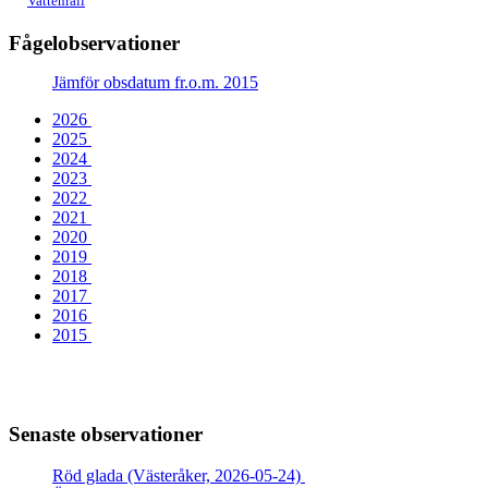
Vattenrall
Fågelobservationer
Jämför obsdatum fr.o.m. 2015
2026
2025
2024
2023
2022
2021
2020
2019
2018
2017
2016
2015
Senaste observationer
Röd glada (Västeråker, 2026-05-24)