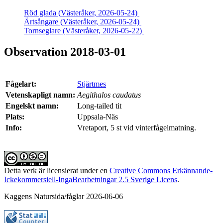
Röd glada (Västeråker, 2026-05-24)
Ärtsångare (Västeråker, 2026-05-24)
Tornseglare (Västeråker, 2026-05-22)
Observation 2018-03-01
Fågelart:
Stjärtmes
Vetenskapligt namn:
Aegithalos caudatus
Engelskt namn:
Long-tailed tit
Plats:
Uppsala-Näs
Info:
Vretaport, 5 st vid vinterfågelmatning.
Detta verk är licensierat under en
Creative Commons Erkännande-
Ickekommersiell-IngaBearbetningar 2.5 Sverige Licens
.
Kaggens Natursida/fåglar 2026-06-06