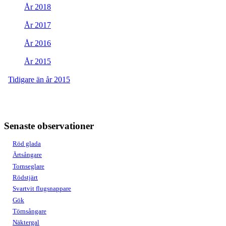
År 2018
År 2017
År 2016
År 2015
Tidigare än år 2015
Senaste observationer
Röd glada
Ärtsångare
Tornseglare
Rödstjärt
Svartvit flugsnappare
Gök
Törnsångare
Näktergal