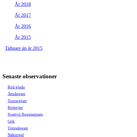
År 2018
År 2017
År 2016
År 2015
Tidigare än år 2015
Senaste observationer
Röd glada
Ärtsångare
Tornseglare
Rödstjärt
Svartvit flugsnappare
Gök
Törnsångare
Näktergal