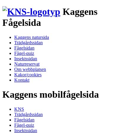
Kaggens
Fågelsida
Kaggens natursida
Trädgårdssidan
Fågelsidan
Fågel-quiz
Insektssidan
Naturreservat
Om webbplatsen
Kakor/cookies
Kontakt
Kaggens mobilfågelsida
KNS
Trädgårdssidan
Fågelsidan
Fågel-quiz
Insektssidan