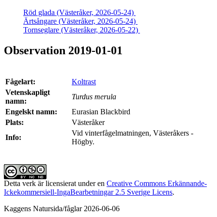
Röd glada (Västeråker, 2026-05-24)
Ärtsångare (Västeråker, 2026-05-24)
Tornseglare (Västeråker, 2026-05-22)
Observation 2019-01-01
Fågelart:
Koltrast
Vetenskapligt
Turdus merula
namn:
Engelskt namn:
Eurasian Blackbird
Plats:
Västeråker
Vid vinterfågelmatningen, Västeråkers -
Info:
Högby.
Detta verk är licensierat under en
Creative Commons Erkännande-
Ickekommersiell-IngaBearbetningar 2.5 Sverige Licens
.
Kaggens Natursida/fåglar 2026-06-06