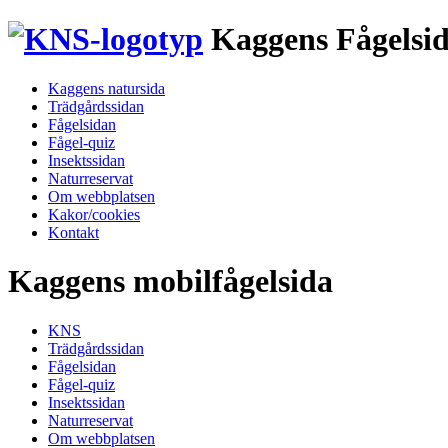
Kaggens Fågelsi
Kaggens natursida
Trädgårdssidan
Fågelsidan
Fågel-quiz
Insektssidan
Naturreservat
Om webbplatsen
Kakor/cookies
Kontakt
Kaggens mobilfågelsida
KNS
Trädgårdssidan
Fågelsidan
Fågel-quiz
Insektssidan
Naturreservat
Om webbplatsen