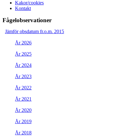
Kakor/cookies
Kontakt
Fågelobservationer
Jämför obsdatum fr.o.m. 2015
År 2026
År 2025
År 2024
År 2023
År 2022
År 2021
År 2020
År 2019
År 2018