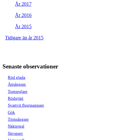
År 2017
År 2016
År 2015
Tidigare än år 2015
Senaste observationer
Röd glada
Ärtsångare
Tornseglare
Rödstjärt
Svartvit flugsnappare
Gök
Törnsångare
Näktergal
Sävsparv